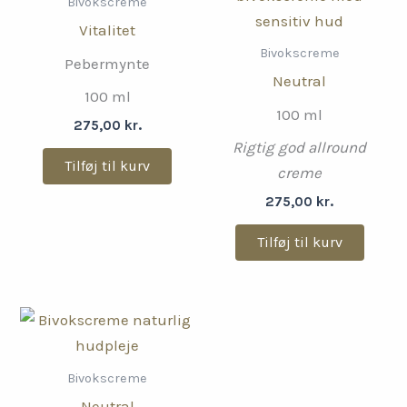
Bivokscreme
Vitalitet
Bivokscreme
Pebermynte
Neutral
100 ml
100 ml
275,00
kr.
Rigtig god allround
Tilføj til kurv
creme
275,00
kr.
Tilføj til kurv
Bivokscreme
Neutral