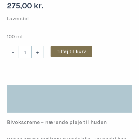
275,00
kr.
Lavendel
100 ml
Beroligende
Tilføj til kurv
-
+
antal
Beskrivelse
Anmeldelser (0)
Bivokscreme – nærende pleje til huden
Denne creme er tilsat Lavendelolie. Lavendel har