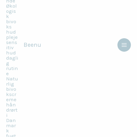
Beenu
Main
Men