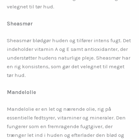
velegnet til tør hud.
Sheasmør
Sheasmør blødgør huden og tilfører intens fugt. Det
indeholder vitamin A og E samt antioxidanter, der
understøtter hudens naturlige pleje. Sheasmør har
en rig konsistens, som gør det velegnet til meget
tør hud.
Mandelolie
Mandelolie er en let og nærende olie, rig på
essentielle fedtsyrer, vitaminer og mineraler. Den
fungerer som en fremragende fugtgiver, der
trænger let ind i huden og efterlader den blød og