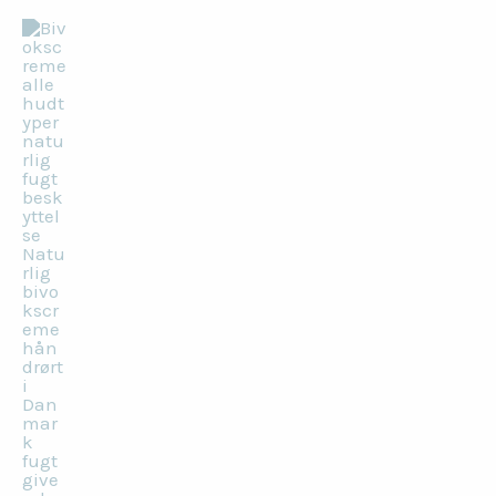
Gå
til
indholdet