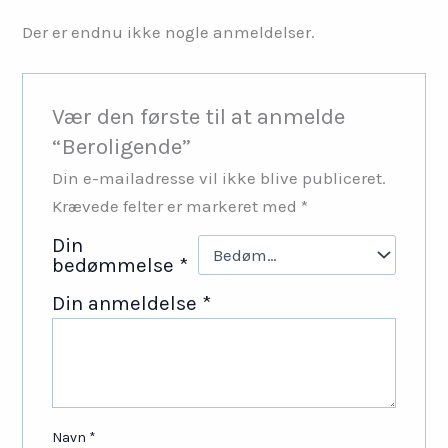
Der er endnu ikke nogle anmeldelser.
Vær den første til at anmelde
“Beroligende”
Din e-mailadresse vil ikke blive publiceret.
Krævede felter er markeret med
*
Din
bedømmelse
*
Din anmeldelse
*
Navn
*