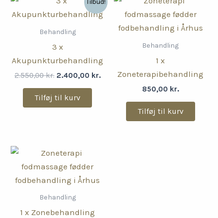
Tilbud!
Behandling
Behandling
3 x
Akupunkturbehandling
1 x
Zoneterapibehandling
Den
Den
2.550,00
kr.
2.400,00
kr.
oprindelige
aktuelle
850,00
kr.
pris
pris
Tilføj til kurv
var:
er:
Tilføj til kurv
2.550,00 kr..
2.400,00 kr..
Behandling
1 x Zonebehandling