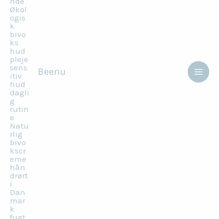
Beenu
Main
Men