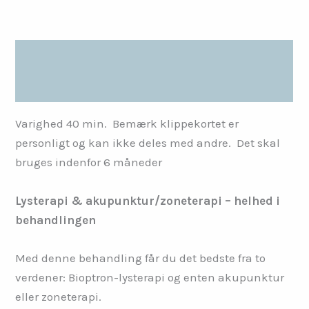
&
akupunktur/zoneterapi
var:
er:
antal
7.500,00 kr..
6.000,00 kr.
Beskrivelse
Anmeldelser (0)
Varighed 40 min. Bemærk klippekortet er
personligt og kan ikke deles med andre. Det skal
bruges indenfor 6 måneder
Lysterapi & akupunktur/zoneterapi – helhed i
behandlingen
Med denne behandling får du det bedste fra to
verdener: Bioptron-lysterapi og enten akupunktur
eller zoneterapi.