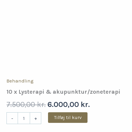
Behandling
10 x Lysterapi & akupunktur/zoneterapi
Den
Den
7.500,00
kr.
6.000,00
kr.
oprindelige
aktuelle
10
Tilføj til kurv
-
+
x
Lysterapi
pris
pris